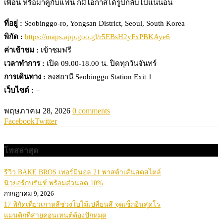
เพื่อน หรือมาคู่กับแฟน ก็มีโอกาสได้รูปกลับไปแน่นอน
ที่อยู่ :
Seobinggo-ro, Yongsan District, Seoul, South Korea
พิกัด :
https://maps.app.goo.gl/r5EBsH2yFxPBKAye6
ค่าเข้าชม :
เข้าชมฟรี
เวลาทำการ :
เปิด 09.00-18.00 น. ปิดทุกวันจันทร์
การเดินทาง :
ลงสถานี Seobinggo Station Exit 1
เว็บไซต์ :
–
พฤษภาคม 28, 2026
0 comments
Facebook
Twitter
โพสล่าสุด
รีวิว BAKE BROS เทอร์มินอล 21 พาสต้าเส้นสดสไตล์
นิวยอร์กบรันช์ พร้อมส่วนลด 10%
กรกฎาคม 9, 2026
17 พิกัดเที่ยวเกาหลีช่วงใบไม้เปลี่ยนสี จุดเช็กอินสุดโร
แมนติกที่สายคอนเทนต์ต้องปักหมุด