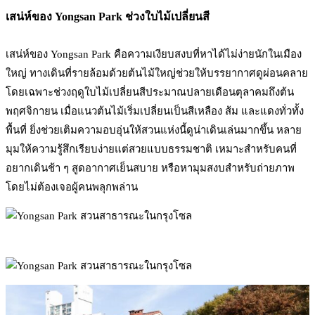
เสน่ห์ของ Yongsan Park ช่วงใบไม้เปลี่ยนสี
เสน่ห์ของ Yongsan Park คือความเงียบสงบที่หาได้ไม่ง่ายนักในเมือง
ใหญ่ ทางเดินที่รายล้อมด้วยต้นไม้ใหญ่ช่วยให้บรรยากาศดูผ่อนคลาย
โดยเฉพาะช่วงฤดูใบไม้เปลี่ยนสีประมาณปลายเดือนตุลาคมถึงต้น
พฤศจิกายน เมื่อแนวต้นไม้เริ่มเปลี่ยนเป็นสีเหลือง ส้ม และแดงทั่วทั้ง
พื้นที่ ยิ่งช่วยเติมความอบอุ่นให้สวนแห่งนี้ดูน่าเดินเล่นมากขึ้น หลาย
มุมให้ความรู้สึกเรียบง่ายแต่สวยแบบธรรมชาติ เหมาะสำหรับคนที่
อยากเดินช้า ๆ สูดอากาศเย็นสบาย หรือหามุมสงบสำหรับถ่ายภาพ
โดยไม่ต้องเจอผู้คนพลุกพล่าน