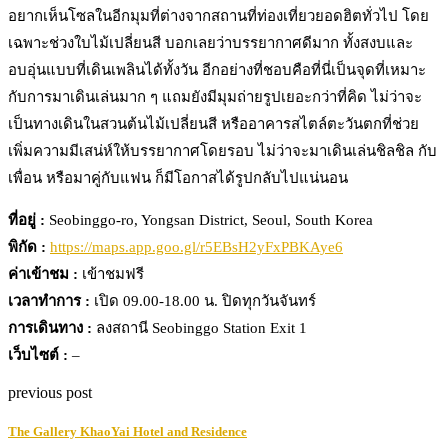
อยากเห็นโซลในอีกมุมที่ต่างจากสถานที่ท่องเที่ยวยอดฮิตทั่วไป โดย
เฉพาะช่วงใบไม้เปลี่ยนสี บอกเลยว่าบรรยากาศดีมาก ทั้งสงบและ
อบอุ่นแบบที่เดินเพลินได้ทั้งวัน อีกอย่างที่ชอบคือที่นี่เป็นจุดที่เหมาะ
กับการมาเดินเล่นมาก ๆ แถมยังมีมุมถ่ายรูปเยอะกว่าที่คิด ไม่ว่าจะ
เป็นทางเดินในสวนต้นไม้เปลี่ยนสี หรืออาคารสไตล์ตะวันตกที่ช่วย
เพิ่มความมีเสน่ห์ให้บรรยากาศโดยรอบ ไม่ว่าจะมาเดินเล่นชิลชิล กับ
เพื่อน หรือมาคู่กับแฟน ก็มีโอกาสได้รูปกลับไปแน่นอน
ที่อยู่ :
Seobinggo-ro, Yongsan District, Seoul, South Korea
พิกัด :
https://maps.app.goo.gl/r5EBsH2yFxPBKAye6
ค่าเข้าชม :
เข้าชมฟรี
เวลาทำการ :
เปิด 09.00-18.00 น. ปิดทุกวันจันทร์
การเดินทาง :
ลงสถานี Seobinggo Station Exit 1
เว็บไซต์ :
–
previous post
The Gallery KhaoYai Hotel and Residence