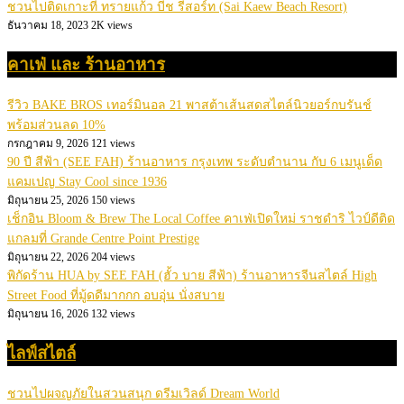
ชวนไปติดเกาะที่ ทรายแก้ว บีช รีสอร์ท (Sai Kaew Beach Resort)
ธันวาคม 18, 2023
2K views
คาเฟ่ และ ร้านอาหาร
รีวิว BAKE BROS เทอร์มินอล 21 พาสต้าเส้นสดสไตล์นิวยอร์กบรันช์
พร้อมส่วนลด 10%
กรกฎาคม 9, 2026
121 views
90 ปี สีฟ้า (SEE FAH) ร้านอาหาร กรุงเทพ ระดับตำนาน กับ 6 เมนูเด็ด
แคมเปญ Stay Cool since 1936
มิถุนายน 25, 2026
150 views
เช็กอิน Bloom & Brew The Local Coffee คาเฟ่เปิดใหม่ ราชดำริ ไวป์ดีติด
แกลมที่ Grande Centre Point Prestige
มิถุนายน 22, 2026
204 views
พิกัดร้าน HUA by SEE FAH (ฮั้ว บาย สีฟ้า) ร้านอาหารจีนสไตล์ High
Street Food ที่มู้ดดีมากกก อบอุ่น นั่งสบาย
มิถุนายน 16, 2026
132 views
ไลฟ์สไตล์
ชวนไปผจญภัยในสวนสนุก ดรีมเวิลด์ Dream World