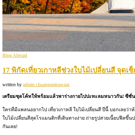
Blog Abroad
17 พิกัดเที่ยวเกาหลีช่วงใบไม้เปลี่ยนสี จุ
written by
admin chuangunteawnai
เตรียมชุดโค้ทให้พร้อมแล้วพาร่างกายไปปะทะลมหนาวกัน! ซีซั่นน
ใครที่มีแพลนอยากไป เที่ยวเกาหลี ใบไม้เปลี่ยนสี ปีนี้ บอกเลยว่
ใบไม้เปลี่ยนสีสุดโรแมนติกที่เดินทางง่าย ถ่ายรูปสวยเนี้ยบฟีลข
กันเลย!