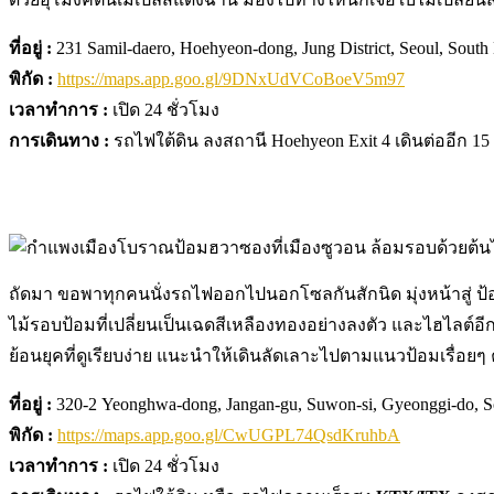
ที่อยู่ :
231 Samil-daero, Hoehyeon-dong, Jung District, Seoul, South
พิกัด :
https://maps.app.goo.gl/9DNxUdVCoBoeV5m97
เวลาทำการ :
เปิด 24 ชั่วโมง
การเดินทาง :
รถไฟใต้ดิน ลงสถานี Hoehyeon Exit 4 เดินต่ออีก 15
ถัดมา ขอพาทุกคนนั่งรถไฟออกไปนอกโซลกันสักนิด มุ่งหน้าสู่ ป
ไม้รอบป้อมที่เปลี่ยนเป็นเฉดสีเหลืองทองอย่างลงตัว และไฮไลต์อ
ย้อนยุคที่ดูเรียบง่าย แนะนำให้เดินลัดเลาะไปตามแนวป้อมเรื่อยๆ
ที่อยู่ :
320-2 Yeonghwa-dong, Jangan-gu, Suwon-si, Gyeonggi-do, S
พิกัด :
https://maps.app.goo.gl/CwUGPL74QsdKruhbA
เวลาทำการ :
เปิด 24 ชั่วโมง