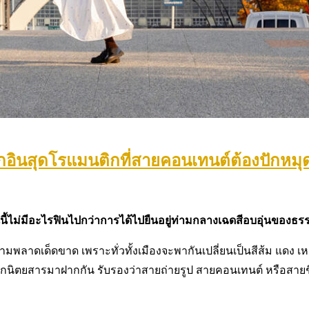
ดเช็กอินสุดโรแมนติกที่สายคอนเทนต์ต้องปักหมุ
ี้ไม่มีอะไรฟินไปกว่าการได้ไปยืนอยู่ท่ามกลางเฉดสีอบอุ่นของธร
าห้ามพลาดเด็ดขาด เพราะทั่วทั้งเมืองจะพากันเปลี่ยนเป็นสีส้ม แดง 
ึ้นปกนิตยสารมาฝากกัน รับรองว่าสายถ่ายรูป สายคอนเทนต์ หรือสายชิ