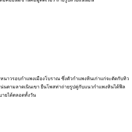
ลมหนาวรอบกำแพงเมืองโบราณ ซึ่งตัวกำแพงหินเก่าแก่จะตัดกับทิว
าแน่นตามลาดเนินเขา ยืนโพสท่าถ่ายรูปคู่กับแนวกำแพงหินได้ฟีล
บายได้ตลอดทั้งวัน