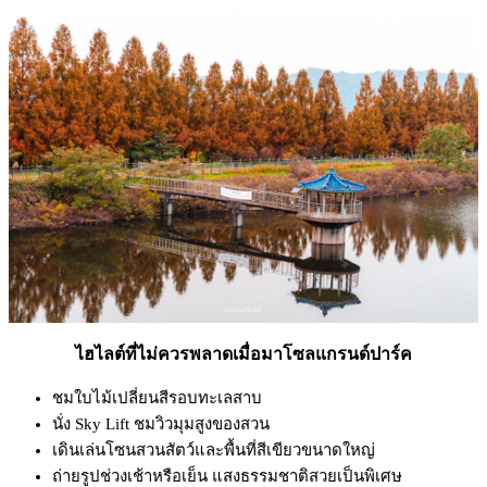
ไฮไลต์ที่ไม่ควรพลาดเมื่อมาโซลแกรนด์ปาร์ค
ชมใบไม้เปลี่ยนสีรอบทะเลสาบ
นั่ง Sky Lift ชมวิวมุมสูงของสวน
เดินเล่นโซนสวนสัตว์และพื้นที่สีเขียวขนาดใหญ่
ถ่ายรูปช่วงเช้าหรือเย็น แสงธรรมชาติสวยเป็นพิเศษ