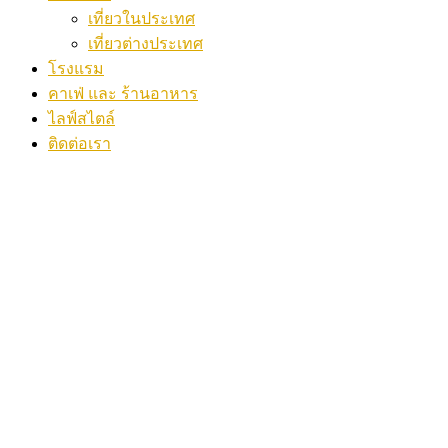
เที่ยวในประเทศ
เที่ยวต่างประเทศ
โรงแรม
คาเฟ่ และ ร้านอาหาร
ไลฟ์สไตล์
ติดต่อเรา