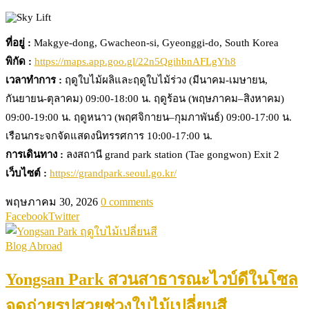
ที่อยู่ :
Makgye-dong, Gwacheon-si, Gyeonggi-do, South Korea
พิกัด :
https://maps.app.goo.gl/22n5QgihbnAFLgYh8
เวลาทำการ :
ฤดูใบไม้ผลิและฤดูใบไม้ร่วง (มีนาคม-เมษายน,
กันยายน-ตุลาคม) 09:00-18:00 น. ฤดูร้อน (พฤษภาคม–สิงหาคม)
09:00-19:00 น. ฤดูหนาว (พฤศจิกายน–กุมภาพันธ์) 09:00-17:00 น.
เรือนกระจกจัดแสดงนิทรรศการ 10:00-17:00 น.
การเดินทาง :
ลงสถานี grand park station (Tae gongwon) Exit 2
เว็บไซต์ :
https://grandpark.seoul.go.kr/
พฤษภาคม 30, 2026
0 comments
Facebook
Twitter
Blog Abroad
Yongsan Park สวนสาธารณะไวบ์ดีในโซล
จุดถ่ายรูปสวยช่วงใบไม้เปลี่ยนสี