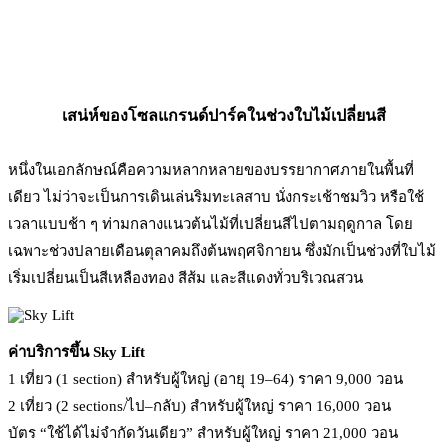
เสน่ห์ของโซลแกรนด์ปาร์คในช่วงใบไม้เปลี่ยนสี
หนึ่งในเอกลักษณ์คือความหลากหลายของบรรยากาศภายในพื้นที่
เดียว ไม่ว่าจะเป็นการเดินเล่นริมทะเลสาบ นั่งกระเช้าชมวิว หรือใช้
เวลาแบบช้า ๆ ท่ามกลางแนวต้นไม้ที่เปลี่ยนสีไปตามฤดูกาล โดย
เฉพาะช่วงปลายเดือนตุลาคมถึงต้นพฤศจิกายน ซึ่งมักเป็นช่วงที่ใบไม้
เริ่มเปลี่ยนเป็นสีเหลืองทอง สีส้ม และสีแดงทั่วบริเวณสวน
ค่าบริการขึ้น Sky Lift
1 เที่ยว (1 section) สำหรับผู้ใหญ่ (อายุ 19–64) ราคา 9,000 วอน
2 เที่ยว (2 sections/ไป–กลับ) สำหรับผู้ใหญ่ ราคา 16,000 วอน
บัตร “ใช้ได้ไม่จำกัดวันเดียว” สำหรับผู้ใหญ่ ราคา 21,000 วอน