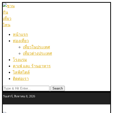
หน้าแรก
ท่องเที่ยว
เที่ยวในประเทศ
เที่ยวต่างประเทศ
โรงแรม
คาเฟ่ และ ร้านอาหาร
ไลฟ์สไตล์
ติดต่อเรา
Search
วันเสาร์, สิงหาคม 8, 2026