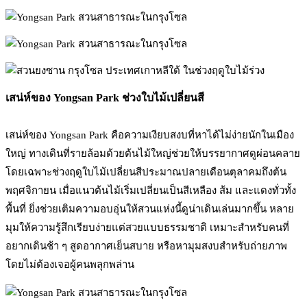
เสน่ห์ของ Yongsan Park ช่วงใบไม้เปลี่ยนสี
เสน่ห์ของ Yongsan Park คือความเงียบสงบที่หาได้ไม่ง่ายนักในเมือง
ใหญ่ ทางเดินที่รายล้อมด้วยต้นไม้ใหญ่ช่วยให้บรรยากาศดูผ่อนคลาย
โดยเฉพาะช่วงฤดูใบไม้เปลี่ยนสีประมาณปลายเดือนตุลาคมถึงต้น
พฤศจิกายน เมื่อแนวต้นไม้เริ่มเปลี่ยนเป็นสีเหลือง ส้ม และแดงทั่วทั้ง
พื้นที่ ยิ่งช่วยเติมความอบอุ่นให้สวนแห่งนี้ดูน่าเดินเล่นมากขึ้น หลาย
มุมให้ความรู้สึกเรียบง่ายแต่สวยแบบธรรมชาติ เหมาะสำหรับคนที่
อยากเดินช้า ๆ สูดอากาศเย็นสบาย หรือหามุมสงบสำหรับถ่ายภาพ
โดยไม่ต้องเจอผู้คนพลุกพล่าน