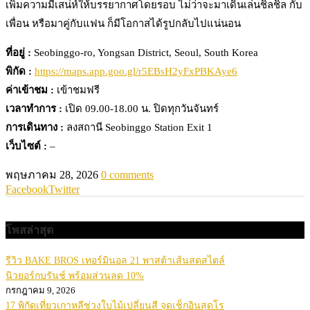
เพิ่มความมีเสน่ห์ให้บรรยากาศโดยรอบ ไม่ว่าจะมาเดินเล่นชิลชิล กับ
เพื่อน หรือมาคู่กับแฟน ก็มีโอกาสได้รูปกลับไปแน่นอน
ที่อยู่ :
Seobinggo-ro, Yongsan District, Seoul, South Korea
พิกัด :
https://maps.app.goo.gl/r5EBsH2yFxPBKAye6
ค่าเข้าชม :
เข้าชมฟรี
เวลาทำการ :
เปิด 09.00-18.00 น. ปิดทุกวันจันทร์
การเดินทาง :
ลงสถานี Seobinggo Station Exit 1
เว็บไซต์ :
–
พฤษภาคม 28, 2026
0 comments
Facebook
Twitter
โพสล่าสุด
รีวิว BAKE BROS เทอร์มินอล 21 พาสต้าเส้นสดสไตล์
นิวยอร์กบรันช์ พร้อมส่วนลด 10%
กรกฎาคม 9, 2026
17 พิกัดเที่ยวเกาหลีช่วงใบไม้เปลี่ยนสี จุดเช็กอินสุดโร