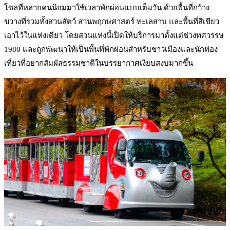
โซลที่หลายคนนิยมมาใช้เวลาพักผ่อนแบบเต็มวัน ด้วยพื้นที่กว้าง
ขวางที่รวมทั้งสวนสัตว์ สวนพฤกษศาสตร์ ทะเลสาบ และพื้นที่สีเขียว
เอาไว้ในแห่งเดียว โดยสวนแห่งนี้เปิดให้บริการมาตั้งแต่ช่วงทศวรรษ
1980 และถูกพัฒนาให้เป็นพื้นที่พักผ่อนสำหรับชาวเมืองและนักท่อง
เที่ยวที่อยากสัมผัสธรรมชาติในบรรยากาศเงียบสงบมากขึ้น