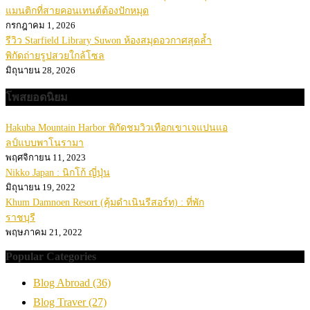
แมนติกที่สายคอนเทนต์ต้องปักหมุด
กรกฎาคม 1, 2026
รีวิว Starfield Library Suwon ห้องสมุดอวกาศสุดล้ำ
พิกัดถ่ายรูปสวยใกล้โซล
มิถุนายน 28, 2026
โพสยอดนิยม
Hakuba Mountain Harbor พิกัดชมวิวเทือกเขาเจแปนแอ
ลป์แบบพาโนรามา
พฤศจิกายน 11, 2023
Nikko Japan : นิกโก้ ญี่ปุ่น
มิถุนายน 19, 2022
Khum Damnoen Resort (คุ้มดำเนินรีสอร์ท) : ที่พัก
ราชบุรี
พฤษภาคม 21, 2022
Popular Categories
Blog Abroad
(36)
Blog Traver
(27)