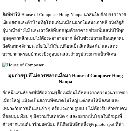
สิ่งที่ทำให้ House of Composer Hong Nanpa น่าสนใจ คือบรรยากาศ
เงียบสงบและตัวบ้านที่ดูโดดเด่นเหมือนฉากในหนังเกาหลี ผนังอิฐสี
อุ่น หน้าต่างไม้ และเถาวัลย์ที่ปกคลุมตัวอาคาร ช่วยเพิ่มเสน่ห์ให้ทุก
มุมดูคลาสสิกแบบไม่ต้องพยายามมาก ยิ่งในช่วงปลายเดือนตุลาคม
ถึงต้นพฤศจิกายน เมื่อใบไม้เริ่มเปลี่ยนเป็นสีเหลือง ส้ม และแดง
บรรยากาศรอบบ้านจะยิ่งดูอบอุ่นและถ่ายรูปสวยมากเป็นพิเศษ
มุมถ่ายรูปที่ไม่ควรพลาดเมื่อมา House of Composer Hong
Nanpa
อีกหนึ่งเสน่ห์ของที่นี่คือความรู้สึกเหมือนได้หลบจากความวุ่นวายของ
เมืองใหญ่ แม้จะเป็นสถานที่ขนาดไม่ใหญ่ แต่กลับให้ฟีลสงบและ
เหมาะกับการเดินเล่นช้า ๆ หรือแวะถ่ายรูปแบบไม่ต้องรีบ สำหรับคน
ที่ชอบมุมเงียบ ๆ มีความวินเทจนิด ๆ และอยากเห็นโซลในอีกมุมที่
ต่างจากแลนด์มาร์กยอดนิยม ที่นี่ถือเป็นอีกหนึ่งจุด photo spot ที่น่า