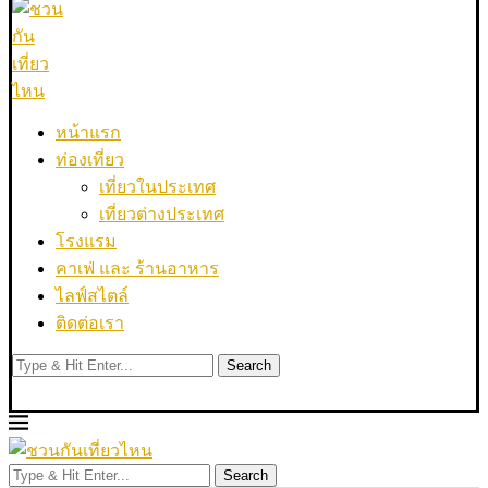
หน้าแรก
ท่องเที่ยว
เที่ยวในประเทศ
เที่ยวต่างประเทศ
โรงแรม
คาเฟ่ และ ร้านอาหาร
ไลฟ์สไตล์
ติดต่อเรา
Search
Search