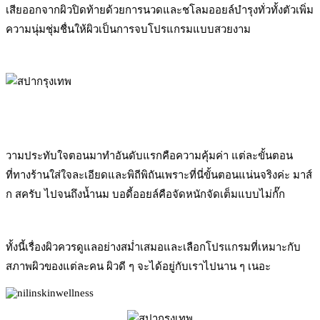
เสียออกจากผิวปิดท้ายด้วยการนวดและชโลมออยล์บำรุงทั่วทั้งตัวเพิ่ม
ความนุ่มชุ่มชื่นให้ผิวเป็นการจบโปรแกรมแบบสวยงาม
วามประทับใจตอนมาทำอันดับแรกคือความคุ้มค่า แต่ละขั้นตอน
ที่ทางร้านใส่ใจละเอียดและพิถีพิถันเพราะที่นี่ขั้นตอนแน่นจริงค่ะ มาส์
ก สครับ ไปจนถึงน้ำนม บอดี้ออยล์คือจัดหนักจัดเต็มแบบไม่กั๊ก
ทั้งนี้เรื่องผิวควรดูแลอย่างสม่ำเสมอและเลือกโปรแกรมที่เหมาะกับ
สภาพผิวของแต่ละคน ผิวดี ๆ จะได้อยู่กับเราไปนาน ๆ เนอะ