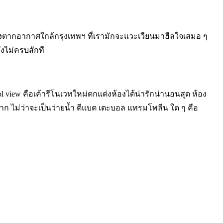
ืองตากอากาศใกล้กรุงเทพฯ ที่เรามักจะแวะเวียนมาฮีลใจเสมอ ๆ
งไม่ครบสักที
ool view คือเค้ารีโนเวทใหม่ตกแต่งห้องได้น่ารักน่านอนสุด ห้อง
มาก ไม่ว่าจะเป็นว่ายน้ำ ตีแบต เตะบอล แทรมโพลีน ใด ๆ คือ