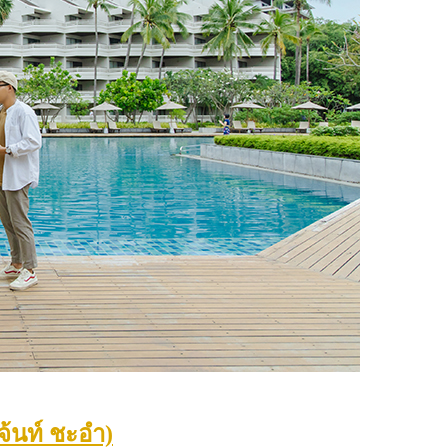
จ้นท์ ชะอำ)