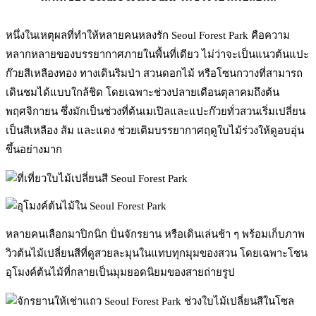
หนึ่งในเหตุผลที่ทำให้หลายคนหลงรัก Seoul Forest Park คือความ
หลากหลายของบรรยากาศภายในพื้นที่เดียว ไม่ว่าจะเป็นแนวต้นแปะ
ก๊วยสีเหลืองทอง ทางเดินริมป่า สวนดอกไม้ หรือโซนกวางที่สามารถ
เดินชมได้แบบใกล้ชิด โดยเฉพาะช่วงปลายเดือนตุลาคมถึงต้น
พฤศจิกายน ซึ่งมักเป็นช่วงที่ต้นเมเปิลและแปะก๊วยทั่วสวนเริ่มเปลี่ยน
เป็นสีเหลือง ส้ม และแดง ช่วยเติมบรรยากาศฤดูใบไม้ร่วงให้ดูอบอุ่น
ขึ้นอย่างมาก
หลายคนเลือกมาปิกนิก ปั่นจักรยาน หรือเดินเล่นช้า ๆ พร้อมเก็บภาพ
วิวต้นไม้เปลี่ยนสีที่ดูสวยละมุนในแทบทุกมุมของสวน โดยเฉพาะโซน
อุโมงค์ต้นไม้ที่กลายเป็นมุมยอดนิยมของสายถ่ายรูป