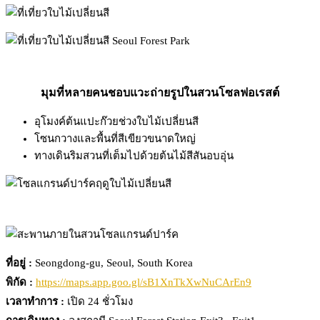
มุมที่หลายคนชอบแวะถ่ายรูปในสวนโซลฟอเรสต์
อุโมงค์ต้นแปะก๊วยช่วงใบไม้เปลี่ยนสี
โซนกวางและพื้นที่สีเขียวขนาดใหญ่
ทางเดินริมสวนที่เต็มไปด้วยต้นไม้สีสันอบอุ่น
ที่อยู่ :
Seongdong-gu, Seoul, South Korea
พิกัด :
https://maps.app.goo.gl/sB1XnTkXwNuCArEn9
เวลาทำการ :
เปิด 24 ชั่วโมง