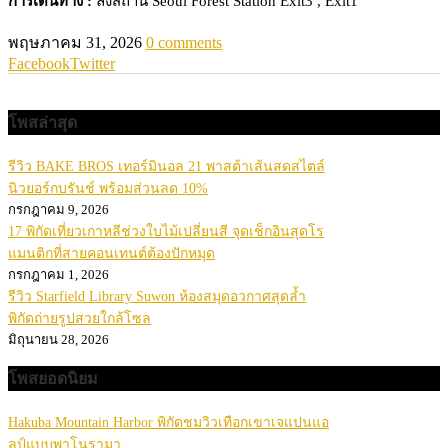
การเดินทาง :
ลงสถานี Seoul Forest Station Exit3 , Exit1
พฤษภาคม 31, 2026
0 comments
Facebook
Twitter
โพสล่าสุด
รีวิว BAKE BROS เทอร์มินอล 21 พาสต้าเส้นสดสไตล์
นิวยอร์กบรันช์ พร้อมส่วนลด 10%
กรกฎาคม 9, 2026
17 พิกัดเที่ยวเกาหลีช่วงใบไม้เปลี่ยนสี จุดเช็กอินสุดโร
แมนติกที่สายคอนเทนต์ต้องปักหมุด
กรกฎาคม 1, 2026
รีวิว Starfield Library Suwon ห้องสมุดอวกาศสุดล้ำ
พิกัดถ่ายรูปสวยใกล้โซล
มิถุนายน 28, 2026
โพสยอดนิยม
Hakuba Mountain Harbor พิกัดชมวิวเทือกเขาเจแปนแอ
ลป์แบบพาโนรามา