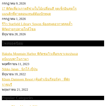
กรกฎาคม 9, 2026
17 พิกัดเที่ยวเกาหลีช่วงใบไม้เปลี่ยนสี จุดเช็กอินสุดโร
แมนติกที่สายคอนเทนต์ต้องปักหมุด
กรกฎาคม 1, 2026
รีวิว Starfield Library Suwon ห้องสมุดอวกาศสุดล้ำ
พิกัดถ่ายรูปสวยใกล้โซล
มิถุนายน 28, 2026
โพสยอดนิยม
Hakuba Mountain Harbor พิกัดชมวิวเทือกเขาเจแปนแอ
ลป์แบบพาโนรามา
พฤศจิกายน 11, 2023
Nikko Japan : นิกโก้ ญี่ปุ่น
มิถุนายน 19, 2022
Khum Damnoen Resort (คุ้มดำเนินรีสอร์ท) : ที่พัก
ราชบุรี
พฤษภาคม 21, 2022
Popular Categories