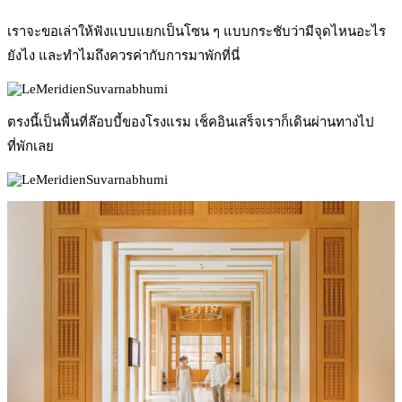
เราจะขอเล่าให้ฟังแบบแยกเป็นโซน ๆ แบบกระชับว่ามีจุดไหนอะไร
ยังไง และทำไมถึงควรค่ากับการมาพักที่นี่
ตรงนี้เป็นพื้นที่ล๊อบบี้ของโรงแรม เช็คอินเสร็จเราก็เดินผ่านทางไป
ที่พักเลย