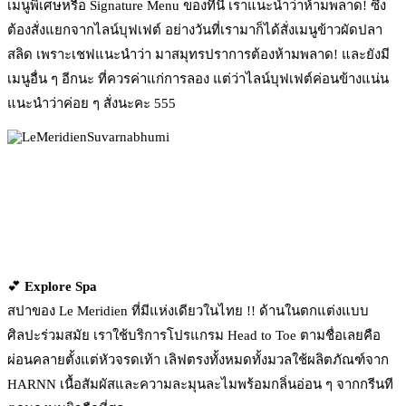
เมนูพิเศษหรือ Signature Menu ของที่นี่ เราแนะนำว่าห้ามพลาด! ซึ่ง
ต้องสั่งแยกจากไลน์บุฟเฟต์ อย่างวันที่เรามาก็ได้สั่งเมนูข้าวผัดปลา
สลิด เพราะเชฟแนะนำว่า มาสมุทรปราการต้องห้ามพลาด! และยังมี
เมนูอื่น ๆ อีกนะ ที่ควรค่าแก่การลอง แต่ว่าไลน์บุฟเฟต์ค่อนข้างแน่น
แนะนำว่าค่อย ๆ สั่งนะคะ 555
💕
Explore Spa
สปาของ Le Meridien ที่มีแห่งเดียวในไทย !! ด้านในตกแต่งแบบ
ศิลปะร่วมสมัย เราใช้บริการโปรแกรม Head to Toe ตามชื่อเลยคือ
ผ่อนคลายตั้งแต่หัวจรดเท้า เลิฟตรงทั้งหมดทั้งมวลใช้ผลิตภัณฑ์จาก
HARNN เนื้อสัมผัสและความละมุนละไมพร้อมกลิ่นอ่อน ๆ จากกรีนที