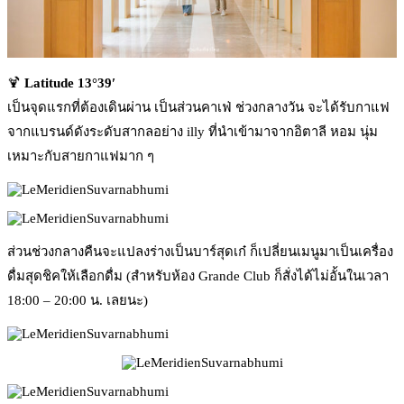
🍹
Latitude 13°39′
เป็นจุดแรกที่ต้องเดินผ่าน เป็นส่วนคาเฟ่ ช่วงกลางวัน จะได้รับกาแฟ
จากแบรนด์ดังระดับสากลอย่าง illy ที่นำเข้ามาจากอิตาลี หอม นุ่ม
เหมาะกับสายกาแฟมาก ๆ
ส่วนช่วงกลางคืนจะแปลงร่างเป็นบาร์สุดเก๋ ก็เปลี่ยนเมนูมาเป็นเครื่อง
ดื่มสุดชิคให้เลือกดื่ม (สำหรับห้อง Grande Club ก็สั่งได้ไม่อั้นในเวลา
18:00 – 20:00 น. เลยนะ)