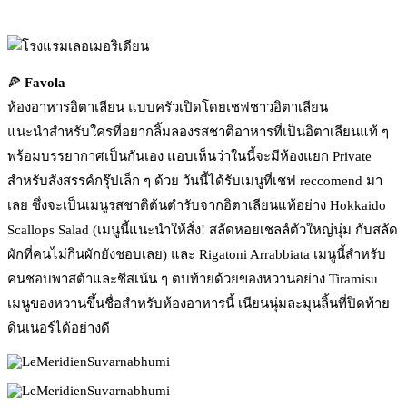
🍕
Favola
ห้องอาหารอิตาเลียน​ แบบครัวเปิดโดยเชฟชาวอิตาเลียน
แนะนำสำหรับใครที่อยากลิ้มลองรสชาติอาหารที่เป็นอิตาเลียนแท้ ๆ
พร้อมบรรยากาศเป็นกันเอง แอบเห็นว่าในนี้จะมีห้องแยก Private
สำหรับสังสรรค์กรุ๊ปเล็ก ๆ ด้วย วันนี้ได้รับเมนูที่เชฟ reccomend มา
เลย ซึ่งจะเป็นเมนูรสชาติต้นตำรับจากอิตาเลียนแท้อย่าง Hokkaido
Scallops Salad (เมนูนี้แนะนำให้สั่ง! สลัดหอยเชลล์ตัวใหญ่นุ่ม กับสลัด
ผักที่คนไม่กินผักยังชอบเลย) และ Rigatoni Arrabbiata เมนูนี้สำหรับ
คนชอบพาสต้าและชีสเน้น ๆ ตบท้ายด้วยของหวานอย่าง Tiramisu
เมนูของหวานขึ้นชื่อสำหรับห้องอาหารนี้ เนียนนุ่มละมุนลิ้นที่ปิดท้าย
ดินเนอร์ได้อย่างดี