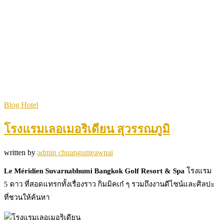
Blog Hotel
โรงแรมเลอเมอริเดียน สุวรรณภูมิ
written by
admin chuangunteawnai
Le Méridien Suvarnabhumi Bangkok Golf Resort & Spa
โรงแรม
5 ดาว ที่สอดแทรกทั้งเรื่องราว กิมมิคเก๋ ๆ รวมถึงงานดีไซน์และศิลปะ
ที่ชวนให้ค้นหา