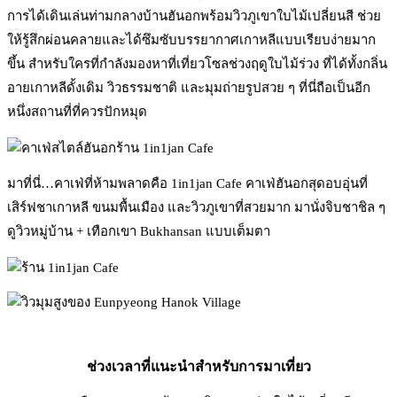
การได้เดินเล่นท่ามกลางบ้านฮันอกพร้อมวิวภูเขาใบไม้เปลี่ยนสี ช่วย
ให้รู้สึกผ่อนคลายและได้ซึมซับบรรยากาศเกาหลีแบบเรียบง่ายมาก
ขึ้น สำหรับใครที่กำลังมองหาที่เที่ยวโซลช่วงฤดูใบไม้ร่วง ที่ได้ทั้งกลิ่น
อายเกาหลีดั้งเดิม วิวธรรมชาติ และมุมถ่ายรูปสวย ๆ ที่นี่ถือเป็นอีก
หนึ่งสถานที่ที่ควรปักหมุด
มาที่นี่…คาเฟ่ที่ห้ามพลาดคือ 1in1jan Cafe คาเฟ่ฮันอกสุดอบอุ่นที่
เสิร์ฟชาเกาหลี ขนมพื้นเมือง และวิวภูเขาที่สวยมาก มานั่งจิบชาชิล ๆ
ดูวิวหมู่บ้าน + เทือกเขา Bukhansan แบบเต็มตา
ช่วงเวลาที่แนะนำสำหรับการมาเที่ยว