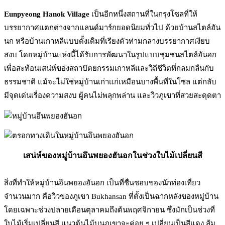
Eunpyeong Hanok Village
เป็นอีกหนึ่งสถานที่ในกรุงโซลที่ให้
บรรยากาศแตกต่างจากแลนด์มาร์กยอดนิยมทั่วไป ด้วยบ้านสไตล์ฮัน
นก หรือบ้านเกาหลีแบบดั้งเดิมที่เรียงตัวท่ามกลางบรรยากาศเงียบ
สงบ โดยหมู่บ้านแห่งนี้ได้รับการพัฒนาในรูปแบบชุมชนสไตล์ฮันอก
เพื่อสะท้อนเสน่ห์ของสถาปัตยกรรมเกาหลีและวิถีชีวิตที่กลมกลืนกับ
ธรรมชาติ แม้จะไม่ใช่หมู่บ้านเก่าแก่เหมือนบางพื้นที่ในโซล แต่กลับ
มีจุดเด่นเรื่องความสงบ ผู้คนไม่พลุกพล่าน และวิวภูเขาที่สวยสะดุดตา
เสน่ห์ของหมู่บ้านอึนพยองฮันอกในช่วงใบไม้เปลี่ยนสี
สิ่งที่ทำให้หมู่บ้านอึนพยองฮันอก เป็นที่ชื่นชอบของนักท่องเที่ยว
จำนวนมาก คือวิวของภูเขา Bukhansan ที่ตั้งเป็นฉากหลังของหมู่บ้าน
โดยเฉพาะช่วงปลายเดือนตุลาคมถึงต้นพฤศจิกายน ซึ่งมักเป็นช่วงที่
ใบไม้เริ่มเปลี่ยนสี แนวต้นไม้บนภูเขาจะค่อย ๆ เปลี่ยนเป็นสีแดง ส้ม