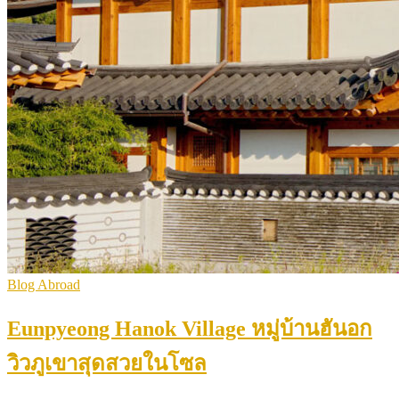
Blog Abroad
Eunpyeong Hanok Village หมู่บ้านฮันอก
วิวภูเขาสุดสวยในโซล