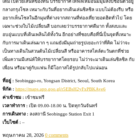
เต็มไปด้วยเสน่ห์ของที่นี่ บรรยากาศให้ฟีลเหมือนมีมุมสงบซ่อนตัวอยู่
กลางกรุงโซล เหมาะกับวันที่อยากเดินเล่นชิลชิล แบบไม่ต้องรีบ หรือ
อยากเห็นโซลในอีกมุมที่ต่างจากสถานที่ท่องเที่ยวยอดฮิตทั่วไป โดย
เฉพาะช่วงใบไม้เปลี่ยนสี บอกเลยว่าบรรยากาศดีมาก ทั้งสงบและ
อบอุ่นแบบที่เดินเพลินได้ทั้งวัน อีกอย่างที่ชอบคือที่นี่เป็นจุดที่เหมาะ
กับการมาเดินเล่นมาก ๆ แถมยังมีมุมถ่ายรูปเยอะกว่าที่คิด ไม่ว่าจะ
เป็นทางเดินในสวนต้นไม้เปลี่ยนสี หรืออาคารสไตล์ตะวันตกที่ช่วย
เพิ่มความมีเสน่ห์ให้บรรยากาศโดยรอบ ไม่ว่าจะมาเดินเล่นชิลชิล กับ
เพื่อน หรือมาคู่กับแฟน ก็มีโอกาสได้รูปกลับไปแน่นอน
ที่อยู่ :
Seobinggo-ro, Yongsan District, Seoul, South Korea
พิกัด :
https://maps.app.goo.gl/r5EBsH2yFxPBKAye6
ค่าเข้าชม :
เข้าชมฟรี
เวลาทำการ :
เปิด 09.00-18.00 น. ปิดทุกวันจันทร์
การเดินทาง :
ลงสถานี Seobinggo Station Exit 1
เว็บไซต์ :
–
พฤษภาคม 28, 2026
0 comments