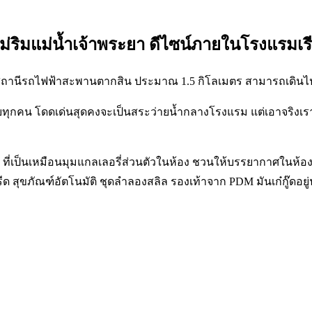
ม่ริมแม่น้ำเจ้าพระยา ดีไซน์ภายในโรงแรมเรี
างจากสถานีรถไฟฟ้าสะพานตากสิน ประมาณ 1.5 กิโลเมตร สามารถเดิน
ทุกคน โดดเด่นสุดคงจะเป็นสระว่ายน้ำกลางโรงแรม แต่เอาจริงเราว
ง ที่เป็นเหมือนมุมแกลเลอรี่ส่วนตัวในห้อง ชวนให้บรรยากาศในห
สุขภัณฑ์อัตโนมัติ ชุดลำลองสลิล รองเท้าจาก PDM มันเก๋กู๊ดอยู