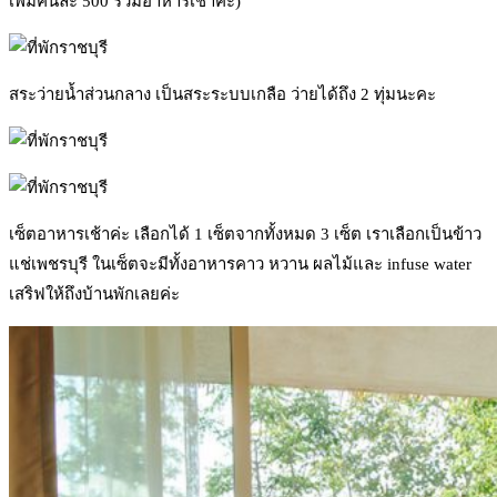
เพิ่มคนละ 500 รวมอาหารเช้าค่ะ)
สระว่ายน้ำส่วนกลาง เป็นสระระบบเกลือ ว่ายได้ถึง 2 ทุ่มนะคะ
เซ็ตอาหารเช้าค่ะ เลือกได้ 1 เซ็ตจากทั้งหมด 3 เซ็ต เราเลือกเป็นข้าว
แช่เพชรบุรี ในเซ็ตจะมีทั้งอาหารคาว หวาน ผลไม้และ infuse water
เสริฟให้ถึงบ้านพักเลยค่ะ