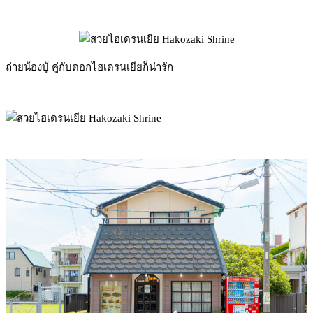
ถ่ายน้องบู้ คู่กับดอกไฮเดรนเยียก็น่ารัก