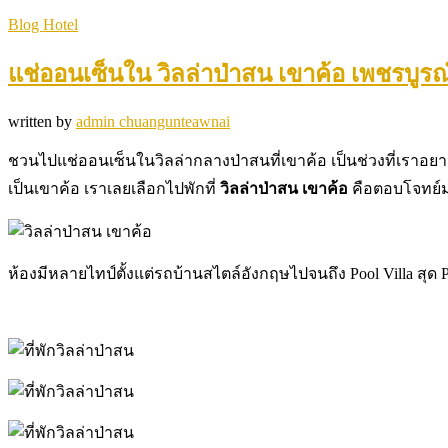
Blog Hotel
แช่ออนเซ็นใน วิลล่าป่าสน เขาค้อ เพชรบูรณ
written by
admin chuangunteawnai
ชวนไปแช่ออนเซ็นในวิลล่ากลางป่าสนที่เขาค้อ เป็นช่วงที่เราอ
เป็นเขาค้อ เราเลยเลือกไปพักที่
วิลล่าป่าสน เขาค้อ
คือตอบโจทย์
ห้องมีหลายไทป์ตั้งแต่รถบ้านสไตล์อังกฤษไปจนถึง Pool Villa สุด 