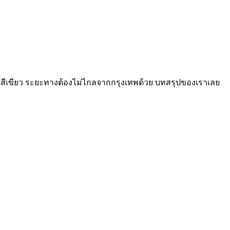
ติสีเขียว ระยะทางต้องไม่ไกลจากกรุงเทพด้วย บทสรุปของเราเลย