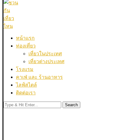
หน้าแรก
ท่องเที่ยว
เที่ยวในประเทศ
เที่ยวต่างประเทศ
โรงแรม
คาเฟ่ และ ร้านอาหาร
ไลฟ์สไตล์
ติดต่อเรา
Search