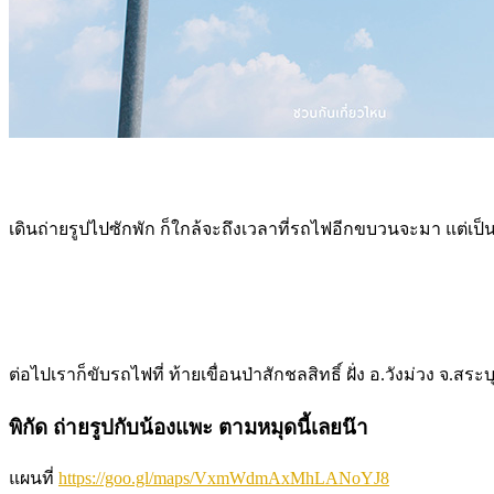
เดินถ่ายรูปไปซักพัก ก็ใกล้จะถึงเวลาที่รถไฟอีกขบวนจะมา แต่
ต่อไปเราก็ขับรถไฟที่ ท้ายเขื่อนป่าสักชลสิทธิ์ ฝั่ง อ.วังม่วง จ.สระบุ
พิกัด ถ่ายรูปกับน้องแพะ ตามหมุดนี้เลยน๊า
แผนที่
https://goo.gl/maps/VxmWdmAxMhLANoYJ8