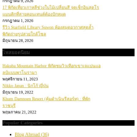
กรกฎาคม 9, 2026
17 พิกัดเที่ยวเกาหลีช่วงใบไม้เปลี่ยนสี จุดเช็กอินสุดโร
แมนติกที่สายคอนเทนต์ต้องปักหมุด
กรกฎาคม 1, 2026
รีวิว Starfield Library Suwon ห้องสมุดอวกาศสุดล้ำ
พิกัดถ่ายรูปสวยใกล้โซล
มิถุนายน 28, 2026
โพสยอดนิยม
Hakuba Mountain Harbor พิกัดชมวิวเทือกเขาเจแปนแอ
ลป์แบบพาโนรามา
พฤศจิกายน 11, 2023
Nikko Japan : นิกโก้ ญี่ปุ่น
มิถุนายน 19, 2022
Khum Damnoen Resort (คุ้มดำเนินรีสอร์ท) : ที่พัก
ราชบุรี
พฤษภาคม 21, 2022
Popular Categories
Blog Abroad
(36)