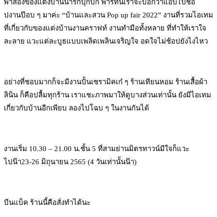
พาส่องของแต่งบ้านน่ารักปุ๊กปิ๊ก พาร์ทนี้เราจะบอกว่าแอบไปช้อ
ปงานป๊อบ ๆ มาค่ะ “บ้านและสวน Pop up fair 2022” งานที่รวมไอเทม
ที่เกี่ยวกับของแต่งบ้านงานคราฟท์ งานทำมือทั้งหลาย ที่ทำให้เราใจ
ละลาย แวะแต่ละบูธแบบเพลิดเพลินเจริญใจ อดใจไม่ช้อปยังไงไหว
อย่างที่ชอบมากก็จะมีงานปั้นเซรามิคเก๋ ๆ ร้านเทียนหอม ร้านเสื้อผ้า
ลินิน ก็คือปลื้มทุกร้าน เราแชะภาพมาให้ดูบางส่วนเท่านั้น ยังมีไอเทม
เกี่ยวกับบ้านอีกเพียบ ลองไปโฉบ ๆ ในงานกันได้
งานเริ่ม 10.30 – 21.00 น.ชั้น 5 ที่สามย่านมิตรทาวน์มีใจก็แวะ
ไปน๊า23-26 มิถุนายน 2565 (4 วันเท่านั้นน๊า)
บีนแบ็ค ร้านนี้คือสั่งทำได้นะ