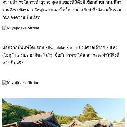
ความสำเร็จในการทำธุรกิจ จุดเด่นของที่นี่คือมี
เชือกถักขนาดมหึมา
รวมถึงระฆังขนาดใหญ่และกลองไทโกะขนาดยักษ์ ซึ่งถือว่าเป็นรวม
กันของความเป็นที่สุด
นอกจากนี้พื้นที่โดยรอบ Miyajidake Shrine ยังมีศาลเจ้าอีก 8 แห่ง
(โอคุ โนะ มิยะ ฮาจิชะ ไมริ) เชื่อกันว่าหากได้สักการะจะทำให้สิ่งที่
หวังเป็นจริง