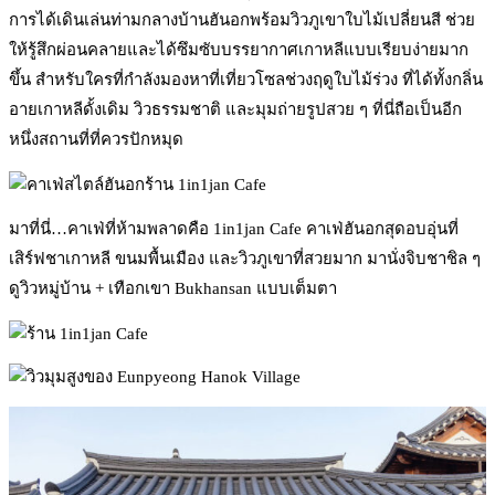
การได้เดินเล่นท่ามกลางบ้านฮันอกพร้อมวิวภูเขาใบไม้เปลี่ยนสี ช่วย
ให้รู้สึกผ่อนคลายและได้ซึมซับบรรยากาศเกาหลีแบบเรียบง่ายมาก
ขึ้น สำหรับใครที่กำลังมองหาที่เที่ยวโซลช่วงฤดูใบไม้ร่วง ที่ได้ทั้งกลิ่น
อายเกาหลีดั้งเดิม วิวธรรมชาติ และมุมถ่ายรูปสวย ๆ ที่นี่ถือเป็นอีก
หนึ่งสถานที่ที่ควรปักหมุด
มาที่นี่…คาเฟ่ที่ห้ามพลาดคือ 1in1jan Cafe คาเฟ่ฮันอกสุดอบอุ่นที่
เสิร์ฟชาเกาหลี ขนมพื้นเมือง และวิวภูเขาที่สวยมาก มานั่งจิบชาชิล ๆ
ดูวิวหมู่บ้าน + เทือกเขา Bukhansan แบบเต็มตา