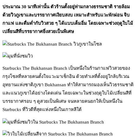
ประมาณ 30 นาทีเท่านั้น ตัวร้านตั้งอยู่ท่ามกลางธรรมชาติ รายล้อม
ด้วยวิวภูเขาและบรรยากาศเงียบสงบ เหมาะสำหรับแวะพักผ่อน จิบ
กาแฟ และดื่มด่ำกับวิวสวย ๆ ได้แบบเต็มอิ่ม โดยเฉพาะช่วงฤดูใบไม้
เปลี่ยนสีที่บรรยากาศยิ่งสวยเป็นพิเศษ
Starbucks The Bukhansan Branch เป็นหนึ่งในร้านกาแฟวิวสวยของ
กรุงโซลที่หลายคนตั้งใจแวะมาเช็กอิน ด้วยทำเลที่ตั้งอยู่ใกล้บริเวณ
อุทยานแห่งชาติภูเขา Bukhansan ทำให้สามารถมองเห็นวิวธรรมชาติ
และแนวภูเขาได้อย่างโดดเด่น โดยเฉพาะในช่วงฤดูใบไม้เปลี่ยนสีที่
บรรยากาศรอบ ๆ ดูสวยเป็นพิเศษ จนหลายคนยกให้เป็นหนึ่งใน
Starbucks ที่วิวดีที่สุดแห่งหนึ่งในเกาหลีใต้