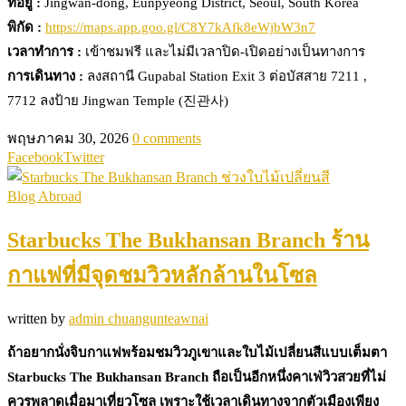
ที่อยู่ :
Jingwan-dong, Eunpyeong District, Seoul, South Korea
พิกัด :
https://maps.app.goo.gl/C8Y7kAfk8eWjbW3n7
เวลาทำการ :
เข้าชมฟรี และไม่มีเวลาปิด-เปิดอย่างเป็นทางการ
การเดินทาง :
ลงสถานี Gupabal Station Exit 3 ต่อบัสสาย 7211 ,
7712 ลงป้าย Jingwan Temple (진관사)
พฤษภาคม 30, 2026
0 comments
Facebook
Twitter
Blog Abroad
Starbucks The Bukhansan Branch ร้าน
กาแฟที่มีจุดชมวิวหลักล้านในโซล
written by
admin chuangunteawnai
ถ้าอยากนั่งจิบกาแฟพร้อมชมวิวภูเขาและใบไม้เปลี่ยนสีแบบเต็มตา
Starbucks The Bukhansan Branch ถือเป็นอีกหนึ่งคาเฟ่วิวสวยที่ไม่
ควรพลาดเมื่อมาเที่ยวโซล เพราะใช้เวลาเดินทางจากตัวเมืองเพียง