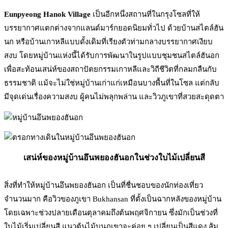
Eunpyeong Hanok Village
เป็นอีกหนึ่งสถานที่ในกรุงโซลที่ให้
บรรยากาศแตกต่างจากแลนด์มาร์กยอดนิยมทั่วไป ด้วยบ้านสไตล์ฮัน
นก หรือบ้านเกาหลีแบบดั้งเดิมที่เรียงตัวท่ามกลางบรรยากาศเงียบ
สงบ โดยหมู่บ้านแห่งนี้ได้รับการพัฒนาในรูปแบบชุมชนสไตล์ฮันอก
เพื่อสะท้อนเสน่ห์ของสถาปัตยกรรมเกาหลีและวิถีชีวิตที่กลมกลืนกับ
ธรรมชาติ แม้จะไม่ใช่หมู่บ้านเก่าแก่เหมือนบางพื้นที่ในโซล แต่กลับ
มีจุดเด่นเรื่องความสงบ ผู้คนไม่พลุกพล่าน และวิวภูเขาที่สวยสะดุดตา
เสน่ห์ของหมู่บ้านอึนพยองฮันอกในช่วงใบไม้เปลี่ยนสี
สิ่งที่ทำให้หมู่บ้านอึนพยองฮันอก เป็นที่ชื่นชอบของนักท่องเที่ยว
จำนวนมาก คือวิวของภูเขา Bukhansan ที่ตั้งเป็นฉากหลังของหมู่บ้าน
โดยเฉพาะช่วงปลายเดือนตุลาคมถึงต้นพฤศจิกายน ซึ่งมักเป็นช่วงที่
ใบไม้เริ่มเปลี่ยนสี แนวต้นไม้บนภูเขาจะค่อย ๆ เปลี่ยนเป็นสีแดง ส้ม