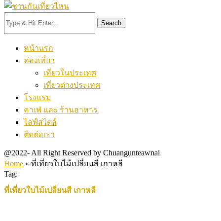
Search
หน้าแรก
ท่องเที่ยว
เที่ยวในประเทศ
เที่ยวต่างประเทศ
โรงแรม
คาเฟ่ และ ร้านอาหาร
ไลฟ์สไตล์
ติดต่อเรา
@2022- All Right Reserved by Chuangunteawnai
Home
»
ที่เที่ยวใบไม้เปลี่ยนสี เกาหลี
Tag:
ที่เที่ยวใบไม้เปลี่ยนสี เกาหลี