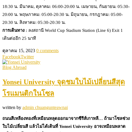
18:30 น.
มีนาคม, ตุลาคม: 06:00-20:00 น. เมษายน, กันยายน: 05:30-
20:00 น. พฤษภาคม: 05:00-20:30 น.
มิถุนายน, กรกฎาคม: 05:00-
20:30 น.
สิงหาคม: 05:30-20:30 น.
การเดินทาง :
ลงสถานี World Cup Stadium Station (Line 6) Exit 1
เดินต่ออีก 25 นาที
ตุลาคม 15, 2023
0 comments
Facebook
Twitter
Blog Abroad
Yonsei University จุดชมใบไม้เปลี่ยนสีสุด
โรแมนติกในโซล
written by
admin chuangunteawnai
ถนนสีเหลืองทองที่เหมือนหลุดออกมาจากซีรีส์เกาหลี… ถ้ามาโซลช่วง
ใบไม้เปลี่ยนสี แล้วไม่ได้เดินที่ Yonsei University อาจเหมือนพลาด