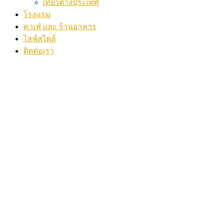
เที่ยวต่างประเทศ
โรงแรม
คาเฟ่ และ ร้านอาหาร
ไลฟ์สไตล์
ติดต่อเรา