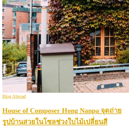
Blog Abroad
House of Composer Hong Nanpa จุดถ่าย
รูปบ้านสวยในโซลช่วงใบไม้เปลี่ยนสี