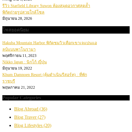
รีวิว Starfield Library Suwon ห้องสมุดอวกาศสุดล้ำ
พิกัดถ่ายรูปสวยใกล้โซล
มิถุนายน 28, 2026
โพสยอดนิยม
Hakuba Mountain Harbor พิกัดชมวิวเทือกเขาเจแปนแอ
ลป์แบบพาโนรามา
พฤศจิกายน 11, 2023
Nikko Japan : นิกโก้ ญี่ปุ่น
มิถุนายน 19, 2022
Khum Damnoen Resort (คุ้มดำเนินรีสอร์ท) : ที่พัก
ราชบุรี
พฤษภาคม 21, 2022
Popular Categories
Blog Abroad
(36)
Blog Traver
(27)
Blog Lifestyles
(20)