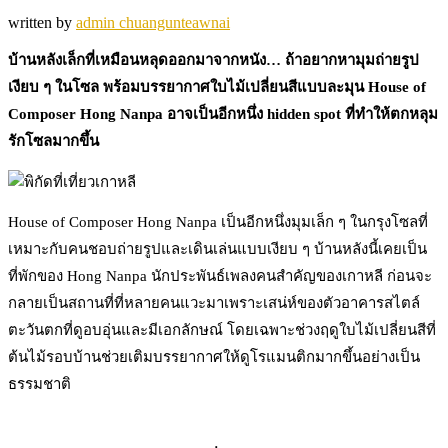
written by
admin chuangunteawnai
บ้านหลังเล็กที่เหมือนหลุดออกมาจากหนัง… ถ้าอยากหามุมถ่ายรูป
เงียบ ๆ ในโซล พร้อมบรรยากาศใบไม้เปลี่ยนสีแบบละมุน House of
Composer Hong Nanpa อาจเป็นอีกหนึ่ง hidden spot ที่ทำให้ตกหลุม
รักโซลมากขึ้น
House of Composer Hong Nanpa เป็นอีกหนึ่งมุมเล็ก ๆ ในกรุงโซลที่
เหมาะกับคนชอบถ่ายรูปและเดินเล่นแบบเงียบ ๆ บ้านหลังนี้เคยเป็น
ที่พักของ Hong Nanpa นักประพันธ์เพลงคนสำคัญของเกาหลี ก่อนจะ
กลายเป็นสถานที่ที่หลายคนแวะมาเพราะเสน่ห์ของตัวอาคารสไตล์
ตะวันตกที่ดูอบอุ่นและมีเอกลักษณ์ โดยเฉพาะช่วงฤดูใบไม้เปลี่ยนสีที่
ต้นไม้รอบบ้านช่วยเติมบรรยากาศให้ดูโรแมนติกมากขึ้นอย่างเป็น
ธรรมชาติ