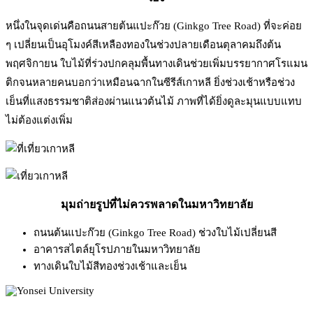
หนึ่งในจุดเด่นคือถนนสายต้นแปะก๊วย (Ginkgo Tree Road) ที่จะค่อย
ๆ เปลี่ยนเป็นอุโมงค์สีเหลืองทองในช่วงปลายเดือนตุลาคมถึงต้น
พฤศจิกายน ใบไม้ที่ร่วงปกคลุมพื้นทางเดินช่วยเพิ่มบรรยากาศโรแมน
ติกจนหลายคนบอกว่าเหมือนฉากในซีรีส์เกาหลี ยิ่งช่วงเช้าหรือช่วง
เย็นที่แสงธรรมชาติส่องผ่านแนวต้นไม้ ภาพที่ได้ยิ่งดูละมุนแบบแทบ
ไม่ต้องแต่งเพิ่ม
มุมถ่ายรูปที่ไม่ควรพลาดในมหาวิทยาลัย
ถนนต้นแปะก๊วย (Ginkgo Tree Road) ช่วงใบไม้เปลี่ยนสี
อาคารสไตล์ยุโรปภายในมหาวิทยาลัย
ทางเดินใบไม้สีทองช่วงเช้าและเย็น