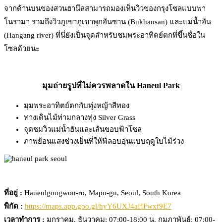
จากด้านบนของสวนฮานึลสามารถมองเห็นวิวของกรุงโซลแบบพา
โนรามา รวมถึงวิวภูเขาภูเขาพุกฮันซาน (Bukhansan) และแม่น้ำฮัน
(Hangang river) ที่นี่ยังเป็นจุดสำหรับชมพระอาทิตย์ตกที่ขึ้นชื่อใน
โซลด้วยนะ
มุมถ่ายรูปที่ไม่ควรพลาดใน Haneul Park
มุมพระอาทิตย์ตกกับทุ่งหญ้าสีทอง
ทางเดินไม้ท่ามกลางทุ่ง Silver Grass
จุดชมวิวแม่น้ำฮันและเส้นขอบฟ้าโซล
ภาพย้อนแสงช่วงเย็นที่ให้ฟีลอบอุ่นแบบฤดูใบไม้ร่วง
ที่อยู่ :
Haneulgongwon-ro, Mapo-gu, Seoul, South Korea
พิกัด :
https://maps.app.goo.gl/hyY6UXJ4aHFwxf9E7
เวลาทำการ :
มกราคม, ธันวาคม: 07:00-18:00 น.
กุมภาพันธ์: 07:00-