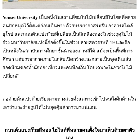
Yonsei University
เป็นหนึ่งในสถานที่ชมใบไม้เปลี่ยนสีในโซลที่หลาย
คนปักหมุดไว้ตั้งแต่ก่อนเดินทาง ด้วยบรรยากาศร่มรื่น อาคารสไตล์
ยุโรป และถนนต้นแปะก๊วยที่เปลี่ยนเป็นสีเหลืองทองในช่วงฤดูใบไม้
ร่วง มหาวิทยาลัยแห่งนี้ก่อตั้งขึ้นในช่วงปลายศตวรรษที่ 19 และถือ
เป็นหนึ่งในสถาบันการศึกษาชั้นนำของเกาหลีใต้ แม้จะเป็นพื้นที่การ
ศึกษา แต่บรรยากาศภายในกลับเปิดกว้างและกลายเป็นจุดเดินเล่น
ยอดนิยมของทั้งนักท่องเที่ยวและคนท้องถิ่น โดยเฉพาะในช่วงใบไม้
เปลี่ยนสี
ต่อด้วยต้นแปะก๊วยเรียงตามทางสวยตั้งแต่ทางเข้าไปจนถึงตึกด้านใน
เอาว่าแวะถ่ายรูปได้ไม่หยุดคุ้มค่าการมาแน่นอน
ถนนต้นแปะก๊วยสีทอง ไฮไลต์ที่หลายคนตั้งใจมาเห็นด้วยตาตัว
เอง