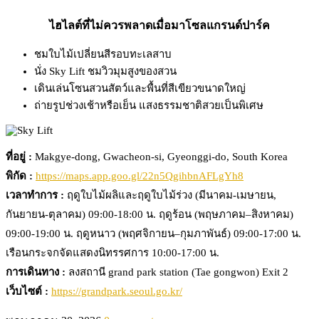
ไฮไลต์ที่ไม่ควรพลาดเมื่อมาโซลแกรนด์ปาร์ค
ชมใบไม้เปลี่ยนสีรอบทะเลสาบ
นั่ง Sky Lift ชมวิวมุมสูงของสวน
เดินเล่นโซนสวนสัตว์และพื้นที่สีเขียวขนาดใหญ่
ถ่ายรูปช่วงเช้าหรือเย็น แสงธรรมชาติสวยเป็นพิเศษ
ที่อยู่ :
Makgye-dong, Gwacheon-si, Gyeonggi-do, South Korea
พิกัด :
https://maps.app.goo.gl/22n5QgihbnAFLgYh8
เวลาทำการ :
ฤดูใบไม้ผลิและฤดูใบไม้ร่วง (มีนาคม-เมษายน,
กันยายน-ตุลาคม) 09:00-18:00 น. ฤดูร้อน (พฤษภาคม–สิงหาคม)
09:00-19:00 น. ฤดูหนาว (พฤศจิกายน–กุมภาพันธ์) 09:00-17:00 น.
เรือนกระจกจัดแสดงนิทรรศการ 10:00-17:00 น.
การเดินทาง :
ลงสถานี grand park station (Tae gongwon) Exit 2
เว็บไซต์ :
https://grandpark.seoul.go.kr/