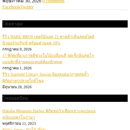
พฤษภาคม 30, 2026
0 comments
Facebook
Twitter
โพสล่าสุด
รีวิว BAKE BROS เทอร์มินอล 21 พาสต้าเส้นสดสไตล์
นิวยอร์กบรันช์ พร้อมส่วนลด 10%
กรกฎาคม 9, 2026
17 พิกัดเที่ยวเกาหลีช่วงใบไม้เปลี่ยนสี จุดเช็กอินสุดโร
แมนติกที่สายคอนเทนต์ต้องปักหมุด
กรกฎาคม 1, 2026
รีวิว Starfield Library Suwon ห้องสมุดอวกาศสุดล้ำ
พิกัดถ่ายรูปสวยใกล้โซล
มิถุนายน 28, 2026
โพสยอดนิยม
Hakuba Mountain Harbor พิกัดชมวิวเทือกเขาเจแปนแอ
ลป์แบบพาโนรามา
พฤศจิกายน 11, 2023
Nikko Japan : นิกโก้ ญี่ปุ่น