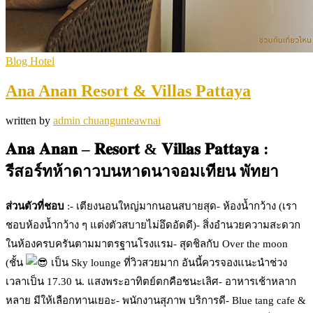
Blog Hotel
Ana Anan Resort & Villas Pattaya
written by
admin chuangunteawnai
𝐀𝐧𝐚 𝐀𝐧𝐚𝐧 – 𝐑𝐞𝐬𝐨𝐫𝐭 & 𝐕𝐢𝐥𝐥𝐚𝐬 𝐏𝐚𝐭𝐭𝐚𝐲𝐚 :
รีสอร์ทห้าดาวบนหาดนาจอมเทียน พัทยา
ส่วนตัวที่ชอบ
:- เตียงนอนใหญ่มากนอนสบายสุด- ห้องน้ำกว้าง (เรา
ชอบห้องน้ำกว้าง ๆ แต่งตัวสบายไม่อึดอัดดี)- สิ่งอำนวยความสะดวก
ในห้องครบครันตามมาตรฐานโรงแรม- สุดชิลกับ Over the moon
(ชั้น
เป็น Sky lounge ที่วิวสวยมาก อันนี้ควรจองแนะนำช่วง
เวลาเป็น 17.30 น. แสงพระอาทิตย์ตกคือชนะเลิศ- อาหารเช้าหลาก
หลาย มีให้เลือกทานเยอะ- พนักงานสุภาพ บริการดี- Blue tang cafe &