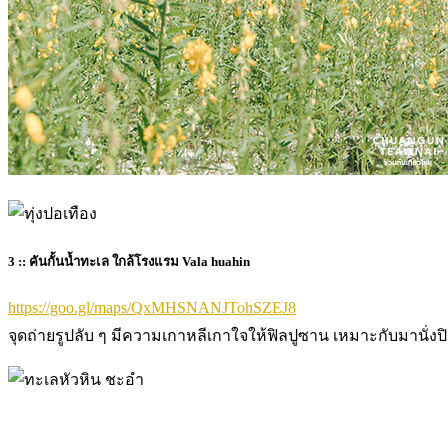
3 :: คันกั้นน้ำทะเล ใกล้โรงแรม Vala huahin
https://goo.gl/maps/QxMHSNANJTohSZEJ8
จุดถ่ายรูปลับ ๆ มีความเกาหลีเกาใจให้ฟิลปูซาน เหมาะกับมานั่งปิ