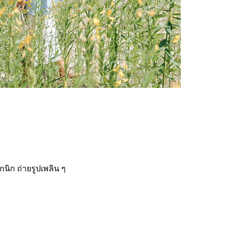
กนิก ถ่ายรูปเพลิน ๆ