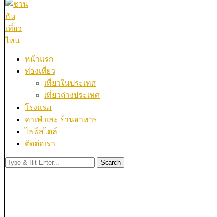
หน้าแรก
ท่องเที่ยว
เที่ยวในประเทศ
เที่ยวต่างประเทศ
โรงแรม
คาเฟ่ และ ร้านอาหาร
ไลฟ์สไตล์
ติดต่อเรา
Search