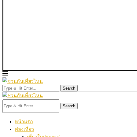
Search
Search
หน้าแรก
ท่องเที่ยว
เที่ยวในประเทศ