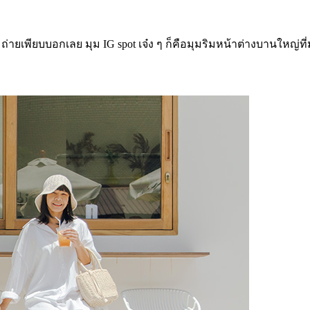
่มุมถ่ายเพียบบอกเลย มุม IG spot เจ๋ง ๆ ก็คือมุมริมหน้าต่างบานใหญ่