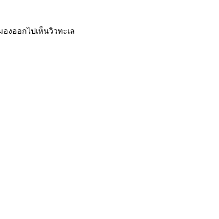
ที่มองออกไปเห็นวิวทะเล