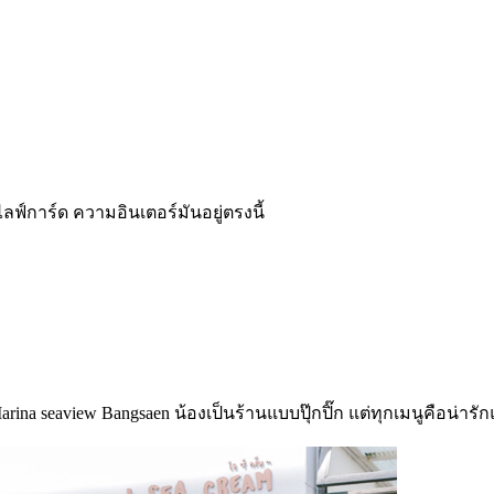
์การ์ด ความอินเตอร์มันอยู่ตรงนี้
arina seaview Bangsaen น้องเป็นร้านแบบปุ๊กปิ๊ก แต่ทุกเมนูคือน่าร