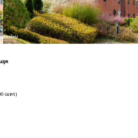
นยุค
00 เมตร)