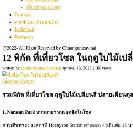
เที่ยวต่างประเทศ
โรงแรม
คาเฟ่ และ ร้านอาหาร
ไลฟ์สไตล์
ติดต่อเรา
@2022- All Right Reserved by Chuangunteawnai
12 พิกัด ที่เที่ยวโซล ในฤดูใบไม้เปลี
written by
admin chuangunteawnai
ตุลาคม 18, 2023
1.3K
views
Facebook
Twitter
รวมพิกัด ที่เที่ยวโซล ฤดูใบไม้เปลียนสี
ปลายเดือนตุ
1. Namsan Park สวนสาธารณะสุดฮิตในโซล
การเดินทาง
: ลงสถานี Hoehyeon Station ทางออก 4 (เดินต่อ 15 นา