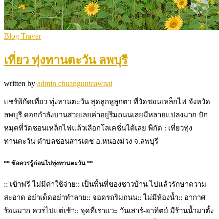
Blog Traver
เที่ยว ทุ่งทานตะวัน ลพบุรี
written by
admin chuangunteawnai
แชร์พิกัดเที่ยว ทุ่งทานตะวัน สุดลูกหูลูกตา ที่วัดชอนเหล็กไฟ จังหวัด
ลพบุรี ดอกกำลังบานสวยเลยค่าอยู่ริมถนนเลยมีหลายแปลงมาก ปัก
หมุดที่วัดชอนเหล็กไฟแล้วเลือกโลเคชั่นได้เลย พิกัด : เที่ยวทุ่ง
ทานตะวัน ตำบลชอนสารเดช อ.หนองม่วง จ.ลพบุรี
** ข้อควรรู้ก่อนไปทุ่งทานตะวัน **
:: เข้าฟรี ไม่มีค่าใช้จ่าย:: เป็นพื้นที่ของชาวบ้าน ไปแล้วรักษาความ
สะอาด อย่าเด็ดอย่าทำลาย:: จอดรถริมถนน:: ไม่มีห้องน้ำ:: อากาศ
ร้อนมาก ควรไปแต่เช้า:: จุดที่เราแวะ วันเสาร์-อาทิตย์ มีร้านน้ำมาตั้ง