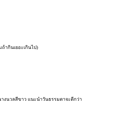
ถ้ากินเยอะเกินไป)
ับนกนางนวลสีขาว แนะนำวันธรรมดาจะดีกว่า