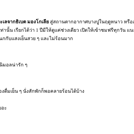
ทะเลจากธิเบต มองโกเลีย
สู่สถานตากอากาศบางปูในฤดูหนาว หรืออาจจ
ท่านั้น เรียกได้ว่า 1 ปีมีให้ดูแค่ช่วงเดียว เปิดให้เข้าชมฟรีทุก
ูนกกับแสงเย็นสวย ๆ และไม่ร้อนมาก
นิมอลน่ารัก ๆ
งดื่มเย็น ๆ นั่งสักพักก็พอคลายร้อนได้บ้าง
เยอะ