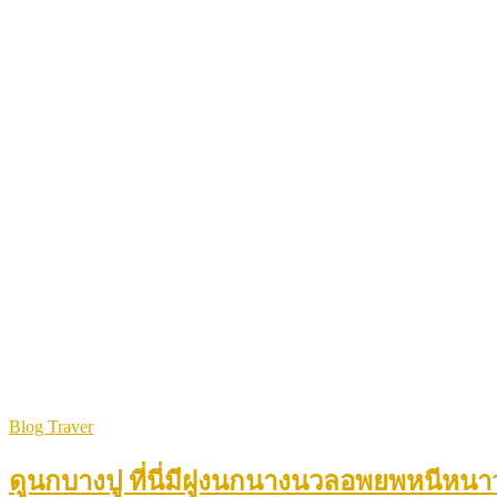
Blog Traver
ดูนกบางปู ที่นี่มีฝูงนกนางนวลอพยพหนีหนา