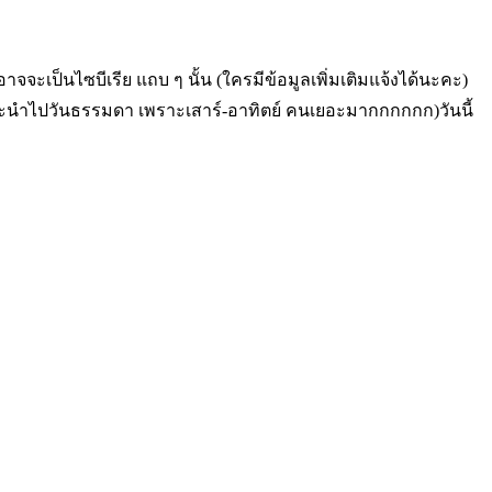
ะเป็นไซบีเรีย แถบ ๆ นั้น (ใครมีข้อมูลเพิ่มเติมแจ้งได้นะคะ)
วัน แนะนำไปวันธรรมดา เพราะเสาร์-อาทิตย์ คนเยอะมากกกกกก)วันนี้