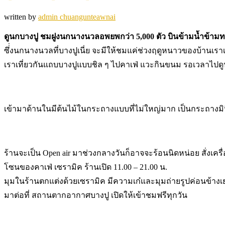
written by
admin chuangunteawnai
ดูนกบาง
ปู ชมฝูงนกนางนวลอพยพกว่า 5,000 ตัว บินข้ามน้ำข้าม
ซึ่่งนกนางนวลที่บางปูเนี่ย จะมีให้ชมแค่ช่วงฤดูหนาวของบ้านเราเ
เราเที่ยวกันแถบบางปูแบบชิล ๆ ไปคาเฟ่ แวะกินขนม รอเวลาไปด
เข้ามาด้านในมีต้นไม้ในกระถางแบบที่ไม่ใหญ่มาก เป็นกระถางมิ
ร้านจะเป็น Open air มาช่วงกลางวันก็อาจจะร้อนนิดหน่อย สั่งเครื่อ
โซนของคาเฟ่ เซรามิค ร้านเปิด 11.00 – 21.00 น.
มุมในร้านตกแต่งด้วยเซรามิค มีความเก๋และมุมถ่ายรูปค่อนข้าง
มาต่อที่ สถานตากอากาศบางปู เปิดให้เข้าชมฟรีทุกวัน