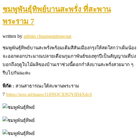
ชมพูพันธุ์ทิพย์บานสะพรั่ง ที่สะพาน
พระราม 7
written by
admin chuangunteawnai
ชมพูพันธุ์ทิพย์บานสะพรั่งพร้อมเติมสีสันเมืองกรุงให้สดใสกว่าเดิมน้อง
จะออกดอกประมาณปลายเดือนกุมภาพันธ์ของทุกปีเป็นสัญญาณที่บ่ง
บอกถึงฤดูใบไม้ผลิของบ้านเราช่วงนี้ดอกกำลังบานสะพรั่งสวยมาก ๆ
รีบไปกันนะคะ
พิกัด :
สวนสาธารณะใต้สะพานพระราม
7
https://goo.gl/maps/118NQCX9QYfD4Xdc6